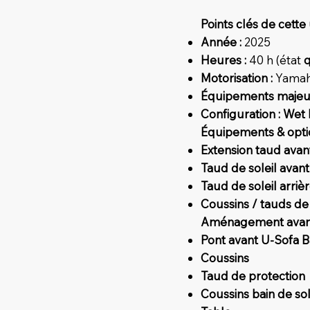
Points clés de cette
Année :
2025
Heures :
40 h (état
q
Motorisation :
Yama
Équipements majeur
Configuration :
Wet 
Équipements & opti
Extension taud avant
Taud de soleil avant
Taud de soleil arriè
Coussins / tauds de
Aménagement avant 
Pont avant U-Sofa Ba
Coussins
Taud de protection
Coussins bain de so