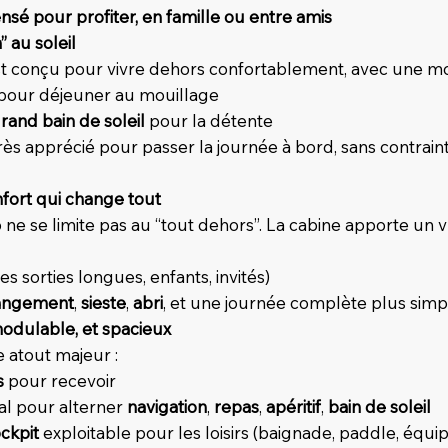
sé pour profiter, en famille ou entre amis
” au soleil
est conçu pour vivre dehors confortablement, avec une mo
pour déjeuner au mouillage
rand bain de soleil
pour la détente
 apprécié pour passer la journée à bord, sans contraint
nfort qui change tout
ne se limite pas au “tout dehors”. La cabine apporte un v
s sorties longues, enfants, invités)
angement
,
sieste
,
abri
, et une journée complète plus simp
 modulable, et spacieux
e atout majeur :
s
pour recevoir
l pour alterner
navigation
,
repas
,
apéritif
,
bain de soleil
ckpit
exploitable pour les loisirs (baignade, paddle, équi