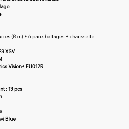
llage
e
arres (8 m) + 6 pare-battages + chaussette
23 XSV
M
nics Vision+ EU012R
t : 13 pcs
n
he
avi Blue