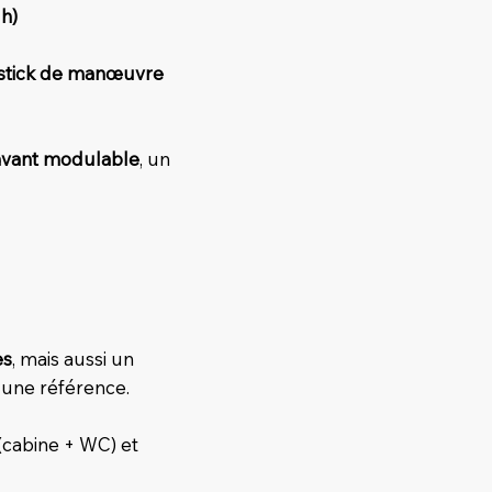
 h)
ystick de manœuvre
avant modulable
, un
es
, mais aussi un
 une référence.
(cabine + WC) et