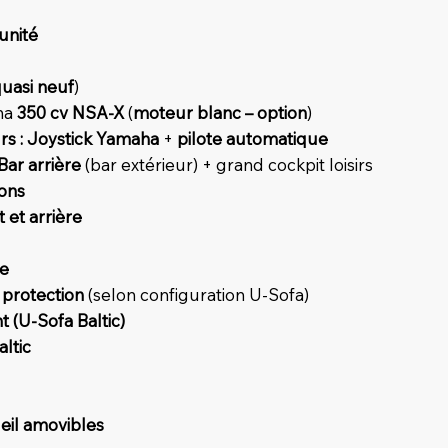
 unité
uasi neuf
)
ha
350 cv NSA-X
(
moteur blanc – option
)
s :
Joystick Yamaha
+
pilote automatique
Bar arrière
(bar extérieur) + grand cockpit loisirs
ons
 et arrière
re
 protection
(selon configuration U-Sofa)
(U-Sofa Baltic)
ltic
leil amovibles