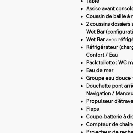
Table
Assise avant console
Coussin de baille à
2 coussins dossiers
Wet Bar (configurati
Wet Bar
avec
réfrig
Réfrigérateur (char
Confort / Eau
Pack toilette : WC 
Eau de mer
Groupe eau douce +
Douchette pont arri
Navigation / Manœ
Propulseur d’étrav
Flaps
Coupe-batterie à di
Compteur de chaîn
Projecteur de rec