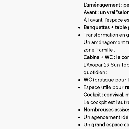
L’aménagement : pen
Avant : un vrai “salon
À l’avant, l’espace 
Banquettes + table
Transformation en
g
Un aménagement très
zone “famille”.
Cabine + WC : le co
L’Axopar 29 Sun Top 
quotidien :
WC
(pratique pour le
Espace utile pour
r
Cockpit : convivial,
Le cockpit est l’autr
Nombreuses assise
Un agencement idéa
Un
grand espace co