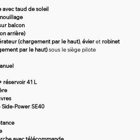
 avec taud de soleil
 mouillage
 sur balcon
on arrière)
érateur (chargement par le haut)
,
évier
et
robinet
gement par le haut)
sous le siège pilote
manuel
 réservoir 41 L
ère
uvres
e Side-Power SE40
stance
e
herche avec télécommande