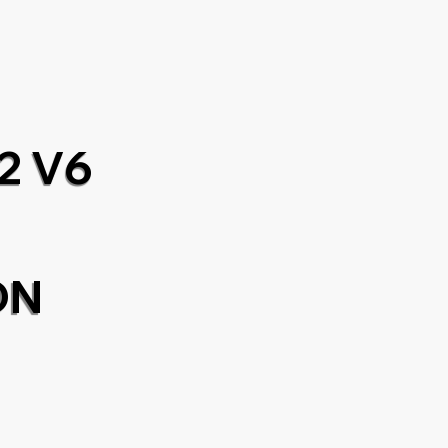
2 V6
ON