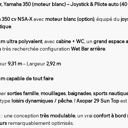
, Yamaha 350 (moteur blanc) – Joystick & Pilote auto (40
 350 cv NSA-X
avec
moteur blanc (option)
, équipé du
jo
tique
.
m ultra polyvalent
, avec
cabine + WC
, un
grand espace 
la très recherchée configuration
Wet Bar arrière
.
eur
9,31 m
– Largeur
2,92 m
m capable de tout faire
ner
sorties famille
,
mouillages
,
baignades
,
sports nautiqu
” type
loisirs dynamiques / pêche
, l’
Axopar 29 Sun Top
est
t : une conception
très modulable
, un vrai
confort à bord
eurs
remarquablement optimisés.