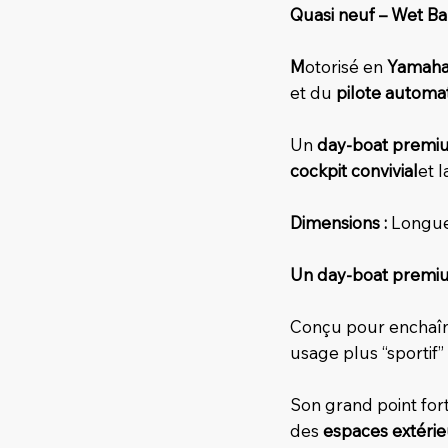
Quasi neuf – Wet Bar
M
otorisé en
Yamaha
et du
pilote automa
Un
day-boat premiu
cockpit convivial
et 
Dimensions :
Longu
Un day-boat premiu
Conçu pour enchaî
usage plus “sportif
Son grand point for
des
espaces extéri