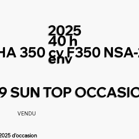
2025
40 h
A 350 cv F350 NSA-
env
9 SUN TOP OCCASI
VENDU
2025 d’occasion