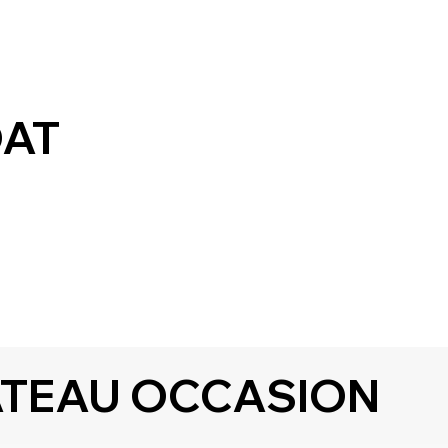
EIL
BATEAUX MOTEUR OCCASION
A PROPOS
CON
OAT
TEAU OCCASION