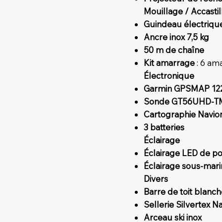
Mouillage / Accasti
Guindeau électriqu
Ancre inox 7,5 kg
50 m de chaîne
Kit amarrage
: 6 am
Électronique
Garmin GPSMAP 12
Sonde GT56UHD-T
Cartographie Navio
3 batteries
Éclairage
Éclairage LED de pon
Éclairage sous-mari
Divers
Barre de toit blanc
Sellerie Silvertex N
Arceau ski inox