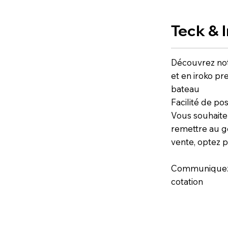
Teck & 
Découvrez no
et en iroko pr
bateau
Facilité de po
Vous souhaite
remettre au g
vente, optez 
Communiquez 
cotation