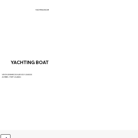
YACHTING BOAT
YACHTING BOAT
VENTA DE BARCOS NUEVOS Y USADOS
ANTIBES - PORT VAUBAN