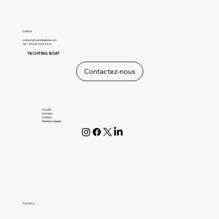
Contact
contact @ yachtingboat.com
Tél. +33 (0)6 10 63 43 16
YACHTING BOAT
Contactez-nous
Accueil
A propos
Contact
Mentions légales
© by NcLd