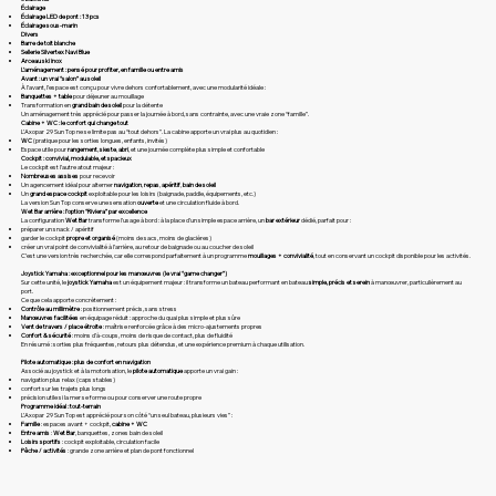
Éclairage
Éclairage LED de pont : 13 pcs
Éclairage sous-marin
Divers
Barre de toit blanche
Sellerie Silvertex Navi Blue
Arceau ski inox
L’aménagement : pensé pour profiter, en famille ou entre amis
Avant : un vrai “salon” au soleil
À l’avant, l’espace est conçu pour vivre dehors confortablement, avec une modularité idéale :
Banquettes + table
pour déjeuner au mouillage
Transformation en
grand bain de soleil
pour la détente
Un aménagement très apprécié pour passer la journée à bord, sans contrainte, avec une vraie zone “famille”.
Cabine + WC : le confort qui change tout
L’Axopar 29 Sun Top ne se limite pas au “tout dehors”. La cabine apporte un vrai plus au quotidien :
WC
(pratique pour les sorties longues, enfants, invités)
Espace utile pour
rangement
,
sieste
,
abri
, et une journée complète plus simple et confortable
Cockpit : convivial, modulable, et spacieux
Le cockpit est l’autre atout majeur :
Nombreuses assises
pour recevoir
Un agencement idéal pour alterner
navigation
,
repas
,
apéritif
,
bain de soleil
Un
grand espace cockpit
exploitable pour les loisirs (baignade, paddle, équipements, etc.)
La version Sun Top conserve une sensation
ouverte
et une circulation fluide à bord.
Wet Bar arrière : l’option “Riviera” par excellence
La configuration
Wet Bar
transforme l’usage à bord : à la place d’un simple espace arrière, un
bar extérieur
dédié, parfait pour :
préparer un snack / apéritif
garder le cockpit
propre et organisé
(moins de sacs, moins de glacières)
créer un vrai point de convivialité à l’arrière, au retour de baignade ou au coucher de soleil
C’est une version très recherchée, car elle correspond parfaitement à un programme
mouillages + convivialité
, tout en conservant un cockpit disponible pour les activités.
Joystick Yamaha : exceptionnel pour les manœuvres (le vrai “game changer”)
Sur cette unité, le
joystick Yamaha
est un équipement majeur : il transforme un bateau performant en bateau
simple, précis et serein
à manœuvrer, particulièrement au
port.
Ce que cela apporte concrètement :
Contrôle au millimètre
: positionnement précis, sans stress
Manœuvres facilitées
en équipage réduit : approche du quai plus simple et plus sûre
Vent de travers / place étroite
: maîtrise renforcée grâce à des micro-ajustements propres
Confort & sécurité
: moins d’à-coups, moins de risque de contact, plus de fluidité
En résumé : sorties plus fréquentes, retours plus détendus, et une expérience premium à chaque utilisation.
Pilote automatique : plus de confort en navigation
Associé au joystick et à la motorisation, le
pilote automatique
apporte un vrai gain :
navigation plus relax (caps stables)
confort sur les trajets plus longs
précision utile si la mer se forme ou pour conserver une route propre
Programme idéal : tout-terrain
L’Axopar 29 Sun Top est apprécié pour son côté “un seul bateau, plusieurs vies” :
Famille
: espaces avant + cockpit,
cabine + WC
Entre amis
:
Wet Bar
, banquettes, zones bain de soleil
Loisirs sportifs
: cockpit exploitable, circulation facile
Pêche / activités
: grande zone arrière et plan de pont fonctionnel