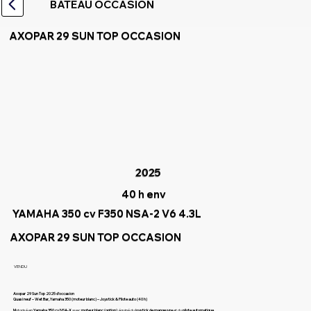
BATEAU OCCASION
AXOPAR 29 SUN TOP OCCASION
2025
40 h env
YAMAHA 350 cv F350 NSA-2 V6 4.3L
AXOPAR 29 SUN TOP OCCASION
VENDU
Axopar 29 Sun Top 2025 d’occasion
Quasi neuf – Wet Bar, Yamaha 350 (moteur blanc) – Joystick & Pilote auto (40 h)
M
otorisé en
Yamaha 350 cv NSA-X
avec
moteur blanc (option)
, équipé du
joystick de manœuvre
et du
pilote automatique
.