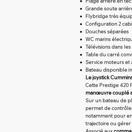
Plage arrière en tec
Grande soute arriè
Flybridge très équipé
Configuration 2 cabi
Douches séparées
WC marins électriq
Télévisions dans les
Table du carré conv
Service moteurs et a
Bateau disponible 
Le joystick Cummin
Cette Prestige 420 
manœuvre couplé a
Sur un bateau de plu
permet de contrôler
notamment pour entr
trajectoire ou gére
Associé aux
comman