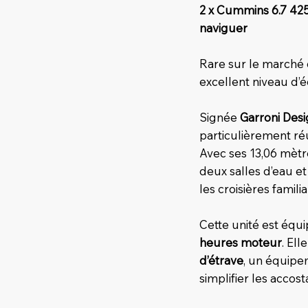
2 x Cummins 6.7 42
naviguer
Rare sur le marché 
excellent niveau d’
Signée
Garroni Des
particulièrement ré
Avec ses 13,06 mètr
deux salles d’eau e
les croisières famili
Cette unité est équ
heures moteur
. El
d’étrave
, un équipe
simplifier les acco