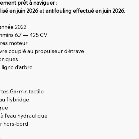
rement prêt à naviguer
:
isé en juin 2026
et
antifouling effectué en juin 2026
.
 année 2022
ummins 6.7 — 425 CV
res moteur
re couplé au propulseur d’étrave
oniques
 ligne d’arbre
tes Garmin tactile
au flybridge
ique
à l’eau hydraulique
r hors-bord