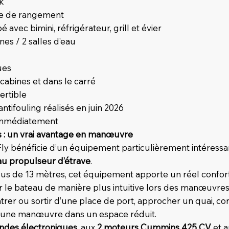
k
re de rangement
 avec bimini, réfrigérateur, grill et évier
nes / 2 salles d’eau
ues
 cabines et dans le carré
ertible
ntifouling réalisés en juin 2026
immédiatement
s : un vrai avantage en manœuvre
Fly bénéficie d’un équipement particulièrement intéressan
u propulseur d’étrave
.
s de 13 mètres, cet équipement apporte un réel confort d’
 le bateau de manière plus intuitive lors des manœuvres 
er ou sortir d’une place de port, approcher un quai, co
r une manœuvre dans un espace réduit.
des électroniques
, aux
2 moteurs Cummins 425 CV
et 