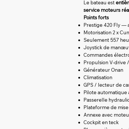
Le bateau est
entiè
service moteurs réal
Points forts
Prestige 420 Fly —
Motorisation 2 x C
Seulement 557 heu
Joystick de manœuv
Commandes électr
Propulsion V-drive /
Générateur Onan
Climatisation
GPS / lecteur de car
Pilote automatique 
Passerelle hydraul
Plateforme de mise 
Annexe avec moteu
Cockpit en teck