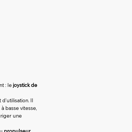
t : le
joystick de
utilisation. Il
à basse vitesse,
rriger une
au
propulseur