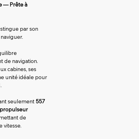
e — Prête à
istingue par son
 naviguer.
quilibre
t de navigation.
ux cabines, ses
e unité idéale pour
.
isant seulement
557
 propulseur
rmettant de
 vitesse.