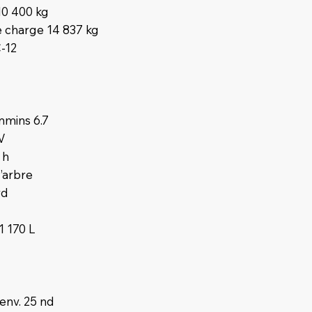
0 400 kg
 charge 14 837 kg
C-12
mmins 6.7
V
 h
’arbre
rd
1 170 L
 env. 25 nd