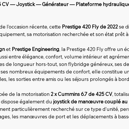
5 CV — Joystick — Générateur — Plateforme hydrauliqu
de l’occasion récente, cette
Prestige 420 Fly de 2022
se d
équipement, sa motorisation recherchée et son état prêt à
ign
et
Prestige Engineering
, la Prestige 420 Fly offre un é
ussi entre élégance, confort, volume intérieur et agrémen
es de longueur hors-tout, son flybridge généreux, ses de
t ses nombreux équipements de confort, elle constitue un
ales, les sorties entre amis ou les séjours prolongés à bord
ipée de la motorisation
2 x Cummins 6.7 de 425 CV
, total
le dispose également du
joystick de manœuvre couplé au
ment particulièrement recherché sur ce type d’unité, pe
stages, les manœuvres de port et les déplacements à basse