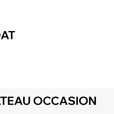
EIL
BATEAUX MOTEUR OCCASION
A PROPOS
CON
OAT
TEAU OCCASION