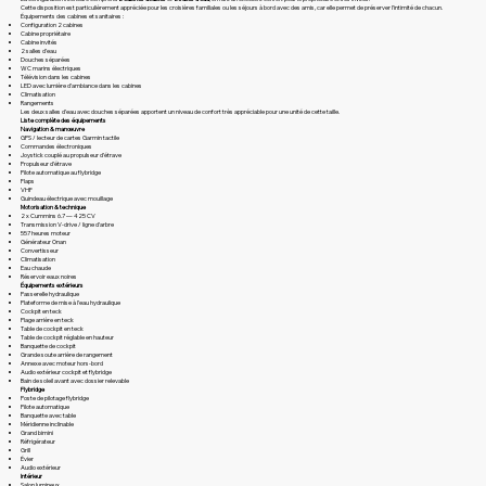
Cette disposition est particulièrement appréciée pour les croisières familiales ou les séjours à bord avec des amis, car elle permet de préserver l’intimité de chacun.
Équipements des cabines et sanitaires :
Configuration 2 cabines
Cabine propriétaire
Cabine invités
2 salles d’eau
Douches séparées
WC marins électriques
Télévision dans les cabines
LED avec lumière d’ambiance dans les cabines
Climatisation
Rangements
Les deux salles d’eau avec douches séparées apportent un niveau de confort très appréciable pour une unité de cette taille.
Liste complète des équipements
Navigation & manœuvre
GPS / lecteur de cartes Garmin tactile
Commandes électroniques
Joystick couplé au propulseur d’étrave
Propulseur d’étrave
Pilote automatique au flybridge
Flaps
VHF
Guindeau électrique avec mouillage
Motorisation & technique
2 x Cummins 6.7 — 425 CV
Transmission V-drive / ligne d’arbre
557 heures moteur
Générateur Onan
Convertisseur
Climatisation
Eau chaude
Réservoir eaux noires
Équipements extérieurs
Passerelle hydraulique
Plateforme de mise à l’eau hydraulique
Cockpit en teck
Plage arrière en teck
Table de cockpit en teck
Table de cockpit réglable en hauteur
Banquette de cockpit
Grande soute arrière de rangement
Annexe avec moteur hors-bord
Audio extérieur cockpit et flybridge
Bain de soleil avant avec dossier relevable
Flybridge
Poste de pilotage flybridge
Pilote automatique
Banquette avec table
Méridienne inclinable
Grand bimini
Réfrigérateur
Grill
Évier
Audio extérieur
Intérieur
Salon lumineux