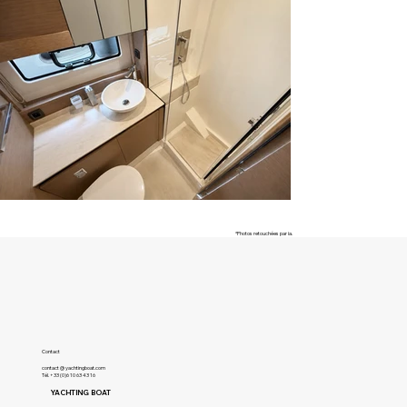
*Photos retouchées par ia.
Contact
contact @ yachtingboat.com
Tél. +33 (0)6 10 63 43 16
YACHTING BOAT