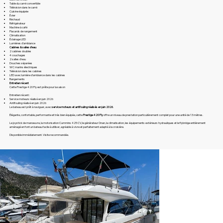
Table du carré convertible
Télévision dans le carré
Cuisine équipée
Évier
Réchaud
Réfrigérateur
Machine à café
Placards de rangement
Climatisation
Éclairage LED
Lumières d’ambiance
Cabines & salles d’eau
2 cabines doubles
4 couchages
2 salles d’eau
Douches séparées
WC marins électriques
Télévision dans les cabines
LED avec lumière d’ambiance dans les cabines
Rangements
Entretien récent
Cette Prestige 420 Fly est prête pour la saison
Entretien récent :
Service moteurs réalisé en juin 2026
Antifouling réalisé en juin 2026
Le bateau est prêt à naviguer, avec
service moteurs et antifouling réalisés en juin 2026
.
Élégante, confortable, performante et très bien équipée, cette
Prestige 420 Fly
offre un niveau de prestation particulièrement complet pour une unité de 13 mètres.
Le joystick de manœuvre, la motorisation Cummins 425 CV, le générateur Onan, la climatisation, les équipements extérieurs hydrauliques et le flybridge entièrement
aménagé en font un bateau facile à utiliser, agréable à vivre et parfaitement adapté à la croisière.
Disponible immédiatement. Visite recommandée.