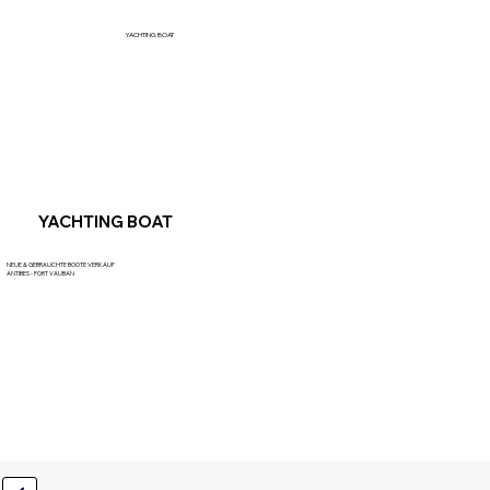
YACHTING BOAT
YACHTING BOAT
NEUE & GEBRAUCHTE BOOTE VERKAUF
ANTIBES - PORT VAUBAN