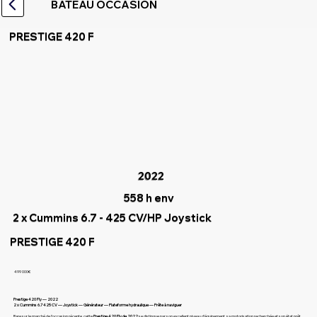
BATEAU OCCASION
PRESTIGE 420 F
2022
558 h env
2 x Cummins 6.7 - 425 CV/HP Joystick
PRESTIGE 420 F
499 000€
Prestige 420 Fly — 2022
2 x Cummins 6.7 425 CV — Joystick — Générateur — Plateforme hydraulique — Prête à naviguer
Rare sur le marché de l’occasion récente, cette
Prestige 420 Fly de 2022
se distingue par son excellent niveau d’équipement, sa motorisation recherchée et son état prêt